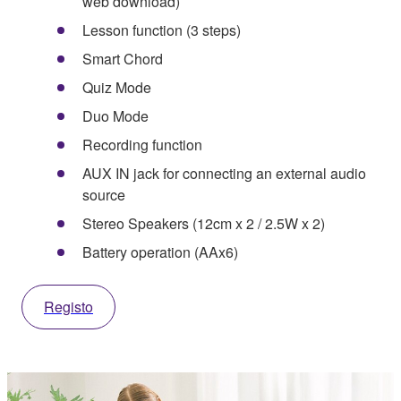
web download)
Lesson function (3 steps)
Smart Chord
Quiz Mode
Duo Mode
Recording function
AUX IN jack for connecting an external audio
source
Stereo Speakers (12cm x 2 / 2.5W x 2)
Battery operation (AAx6)
Registo