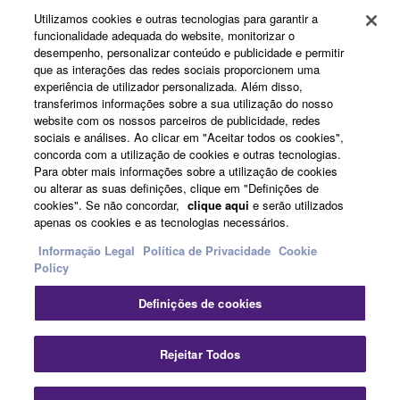
Registo Yamaha Music ID
Utilizamos cookies e outras tecnologias para garantir a
funcionalidade adequada do website, monitorizar o
desempenho, personalizar conteúdo e publicidade e permitir
que as interações das redes sociais proporcionem uma
Sobre a Yamaha
experiência de utilizador personalizada. Além disso,
transferimos informações sobre a sua utilização do nosso
website com os nossos parceiros de publicidade, redes
sociais e análises. Ao clicar em "Aceitar todos os cookies",
Portugal - Portuguese
concorda com a utilização de cookies e outras tecnologias.
Para obter mais informações sobre a utilização de cookies
Negócio
ou alterar as suas definições, clique em "Definições de
cookies". Se não concordar,
clique aqui
e serão utilizados
apenas os cookies e as tecnologias necessários.
Informação Legal
Política de Privacidade
Cookie
Policy
Definições de cookies
Contacte-nos
Termos e Condições
Política de Privacidade
Rejeitar Todos
Política de cookies
Informação Legal