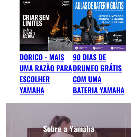
DORICO - MAIS
90 DIAS DE
UMA RAZÃO PARA
DRUMEO GRÁTIS
ESCOLHER
COM UMA
YAMAHA
BATERIA YAMAHA
Sobre a Yamaha