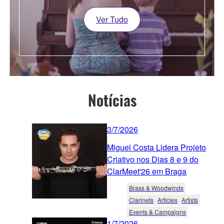
Ver Tudo
Notícias
3/7/2026
Miguel Costa Lidera Projeto
Criativo nos Dias 8 e 9 do
ClarMeet'26 em Braga
Brass & Woodwinds
Clarinets
Articles
Artists
Events & Campaigns
1/7/2026