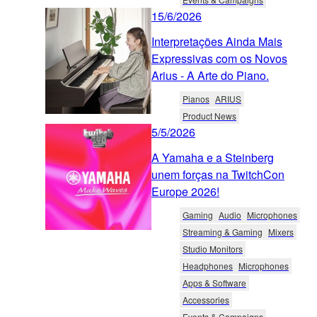
15/6/2026
Interpretações Ainda Mais
Expressivas com os Novos
Arius - A Arte do Piano.
Pianos
ARIUS
Product News
5/5/2026
A Yamaha e a Steinberg
unem forças na TwitchCon
Europe 2026!
Gaming
Audio
Microphones
Streaming & Gaming
Mixers
Studio Monitors
Headphones
Microphones
Apps & Software
Accessories
Events & Campaigns