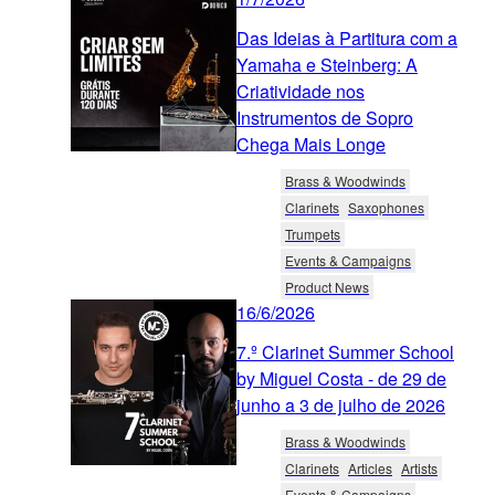
Das Ideias à Partitura com a
Yamaha e Steinberg: A
Criatividade nos
Instrumentos de Sopro
Chega Mais Longe
Brass & Woodwinds
Clarinets
Saxophones
Trumpets
Events & Campaigns
Product News
16/6/2026
7.º Clarinet Summer School
by Miguel Costa - de 29 de
junho a 3 de julho de 2026
Brass & Woodwinds
Clarinets
Articles
Artists
Events & Campaigns