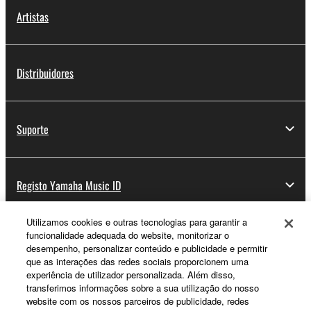
Artistas
Distribuidores
Suporte
Registo Yamaha Music ID
Utilizamos cookies e outras tecnologias para garantir a
funcionalidade adequada do website, monitorizar o
Sobre a Yamaha
desempenho, personalizar conteúdo e publicidade e permitir
que as interações das redes sociais proporcionem uma
experiência de utilizador personalizada. Além disso,
transferimos informações sobre a sua utilização do nosso
Portugal - Portuguese
website com os nossos parceiros de publicidade, redes