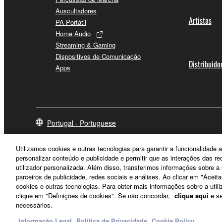
Auscultadores
Artistas
PA Portátil
Home Audio
Streaming & Gaming
Dispositivos de Comunicação
Distribuido
Apps
Portugal - Portuguese
Utilizamos cookies e outras tecnologias para garantir a funcionalidad
personalizar conteúdo e publicidade e permitir que as interações das r
utilizador personalizada. Além disso, transferimos informações sobre 
parceiros de publicidade, redes sociais e análises. Ao clicar em "Aceit
cookies e outras tecnologias. Para obter mais informações sobre a utili
clique em "Definições de cookies". Se não concordar,
clique aqui
e se
necessários.
Informação Legal
Política de Privacidade
Cookie Policy