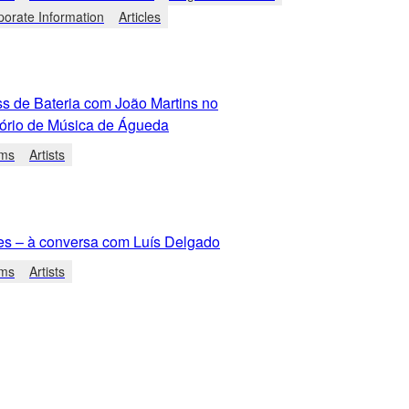
porate Information
Articles
ss de Bateria com João Martins no
ório de Música de Águeda
ms
Artists
es – à conversa com Luís Delgado
ms
Artists