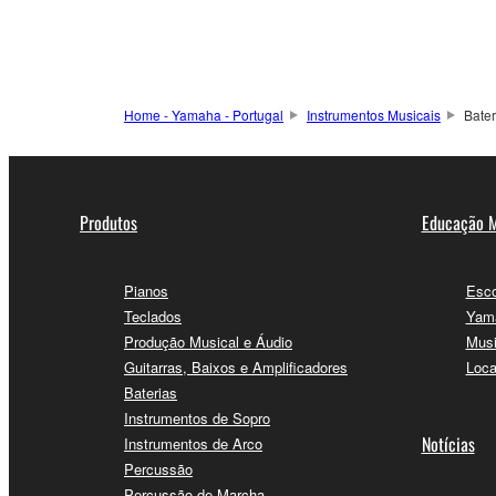
Home - Yamaha - Portugal
Instrumentos Musicais
Bater
Produtos
Educação M
Pianos
Esco
Teclados
Yama
Produção Musical e Áudio
Musi
Guitarras, Baixos e Amplificadores
Loca
Baterias
Instrumentos de Sopro
Notícias
Instrumentos de Arco
Percussão
Percussão de Marcha