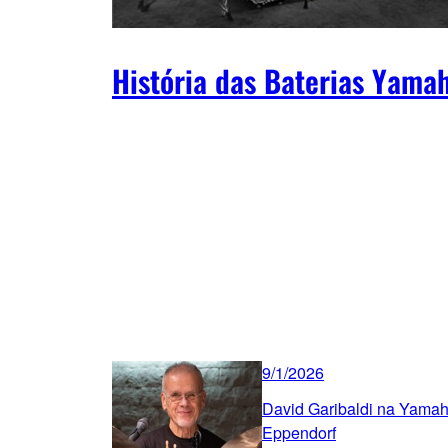
História das Baterias Yama
9/1/2026
David Garibaldi na Yama
Eppendorf