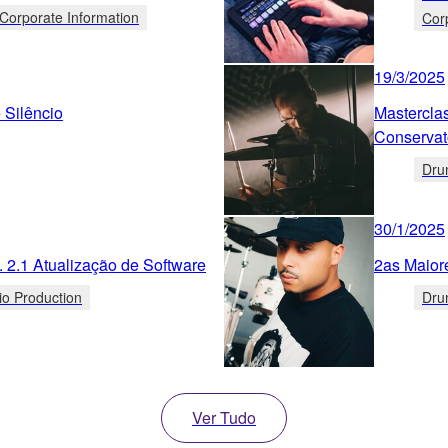
Corporate Information
Cor
19/3/2025
 Silêncio
Mastercla
Conservat
Dru
30/1/2025
.1 Atualização de Software
2as Maior
io Production
Dru
Ver Tudo