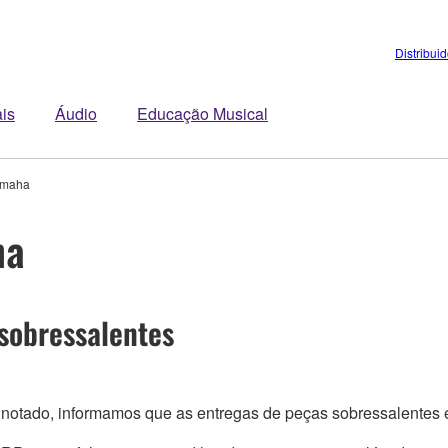
Distribui
is
Áudio
Educação Musical
amaha
ha
sobressalentes
 notado, informamos que as entregas de peças sobressalentes es