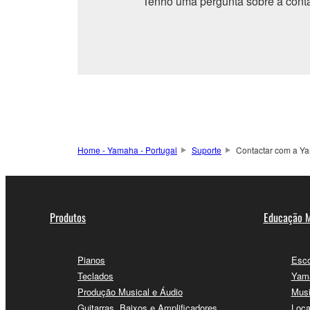
Tenho uma pergunta sobre a cont
Home - Yamaha - Portugal
Suporte
Contactar com a Y
Produtos
Educação M
Pianos
Esco
Teclados
Yama
Produção Musical e Áudio
Musi
Guitarras, Baixos e Amplificadores
Loca