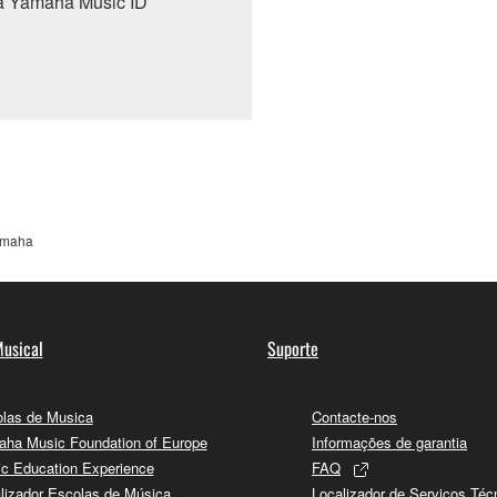
a Yamaha Music ID
amaha
usical
Suporte
las de Musica
Contacte-nos
ha Music Foundation of Europe
Informações de garantia
c Education Experience
FAQ
lizador Escolas de Música
Localizador de Serviços Téc