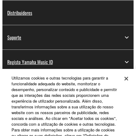
Distribuidores
Suporte
Registo Yamaha Music ID
Utilizamos cookies e outras tecnologias para garantir a
funcionalidade adequada do website, monitorizar o
Sobre a Yamaha
desempenho, personalizar conteúdo e publicidade e permitir
que as interações das redes sociais proporcionem uma
experiência de utilizador personalizada. Além disso,
transferimos informações sobre a sua utilização do nosso
Portugal - Portuguese
website com os nossos parceiros de publicidade, redes
sociais e análises. Ao clicar em "Aceitar todos os cookies",
Negócio
concorda com a utilização de cookies e outras tecnologias.
Para obter mais informações sobre a utilização de cookies
ou alterar as suas definições, clique em "Definições de