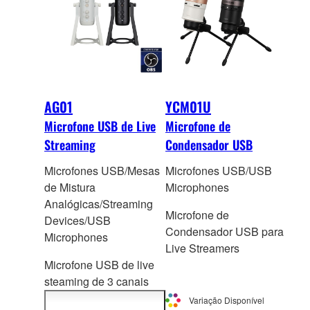
AG01
YCM01U
Microfone USB de Live
Microfone de
Streaming
Condensador USB
Microfones USB/Mesas
Microfones USB/USB
de Mistura
Microphones
Analógicas/Streaming
Microfone de
Devices/USB
Condensador USB para
Microphones
Live Streamers
Microfone USB de live
steaming de 3 cana
is
com mesa de mistura de
Variação Disponível