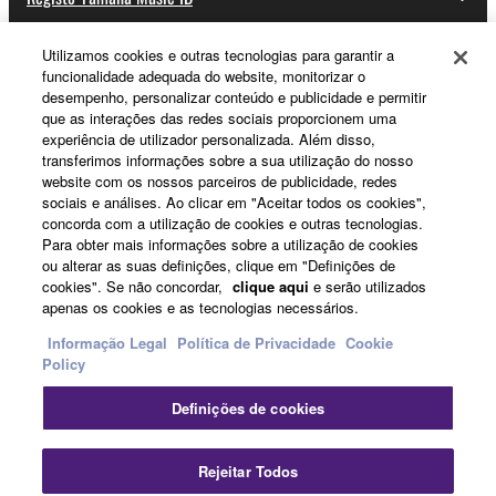
Utilizamos cookies e outras tecnologias para garantir a
funcionalidade adequada do website, monitorizar o
Sobre a Yamaha
desempenho, personalizar conteúdo e publicidade e permitir
que as interações das redes sociais proporcionem uma
experiência de utilizador personalizada. Além disso,
transferimos informações sobre a sua utilização do nosso
Portugal - Portuguese
website com os nossos parceiros de publicidade, redes
sociais e análises. Ao clicar em "Aceitar todos os cookies",
Negócio
concorda com a utilização de cookies e outras tecnologias.
Para obter mais informações sobre a utilização de cookies
ou alterar as suas definições, clique em "Definições de
cookies". Se não concordar,
clique aqui
e serão utilizados
apenas os cookies e as tecnologias necessários.
Informação Legal
Política de Privacidade
Cookie
Policy
Definições de cookies
Contacte-nos
Termos e Condições
Política de Privacidade
Política de cookies
Informação Legal
Rejeitar Todos