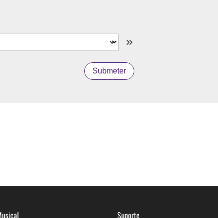
Submeter
usical
Suporte