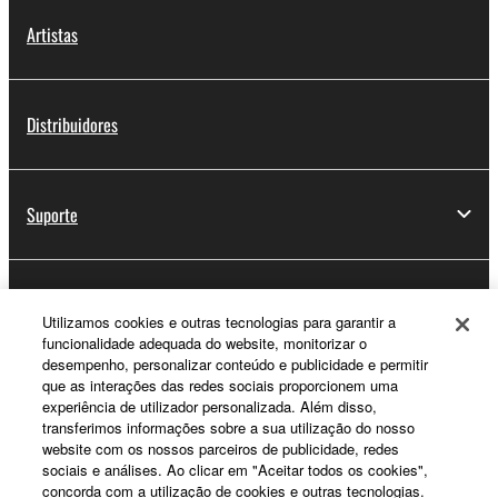
Artistas
Distribuidores
Suporte
Registo Yamaha Music ID
Utilizamos cookies e outras tecnologias para garantir a
funcionalidade adequada do website, monitorizar o
desempenho, personalizar conteúdo e publicidade e permitir
que as interações das redes sociais proporcionem uma
Sobre a Yamaha
experiência de utilizador personalizada. Além disso,
transferimos informações sobre a sua utilização do nosso
website com os nossos parceiros de publicidade, redes
sociais e análises. Ao clicar em "Aceitar todos os cookies",
Portugal - Portuguese
concorda com a utilização de cookies e outras tecnologias.