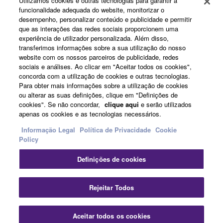
Utilizamos cookies e outras tecnologias para garantir a
Registo Yamaha Music ID
funcionalidade adequada do website, monitorizar o
desempenho, personalizar conteúdo e publicidade e permitir
que as interações das redes sociais proporcionem uma
experiência de utilizador personalizada. Além disso,
Sobre a Yamaha
transferimos informações sobre a sua utilização do nosso
website com os nossos parceiros de publicidade, redes
sociais e análises. Ao clicar em "Aceitar todos os cookies",
concorda com a utilização de cookies e outras tecnologias.
Portugal - Portuguese
Para obter mais informações sobre a utilização de cookies
ou alterar as suas definições, clique em "Definições de
Negócio
cookies". Se não concordar,
clique aqui
e serão utilizados
apenas os cookies e as tecnologias necessários.
Informação Legal
Política de Privacidade
Cookie
Policy
Definições de cookies
Rejeitar Todos
Contacte-nos
Termos e Condições
Política de Privacidade
Política de cookies
Informação Legal
Aceitar todos os cookies