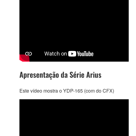
Apresentação da Série Arius
Este vídeo mostra o YDP-165 (com do CFX)