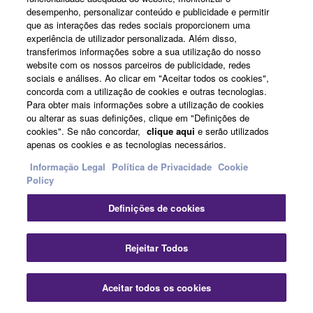
Montar o YDP-165/YDP-145
desempenho, personalizar conteúdo e publicidade e permitir
que as interações das redes sociais proporcionem uma
experiência de utilizador personalizada. Além disso,
transferimos informações sobre a sua utilização do nosso
website com os nossos parceiros de publicidade, redes
sociais e análises. Ao clicar em "Aceitar todos os cookies",
Apps
concorda com a utilização de cookies e outras tecnologias.
Para obter mais informações sobre a utilização de cookies
ou alterar as suas definições, clique em "Definições de
cookies". Se não concordar,
clique aqui
e serão utilizados
apenas os cookies e as tecnologias necessários.
Informação Legal
Política de Privacidade
Cookie
Smart Pianist
Policy
Independentemente da
Definições de cookies
música que queremos
tocar. Uma app incrível.
Rejeitar Todos
Aceitar todos os cookies