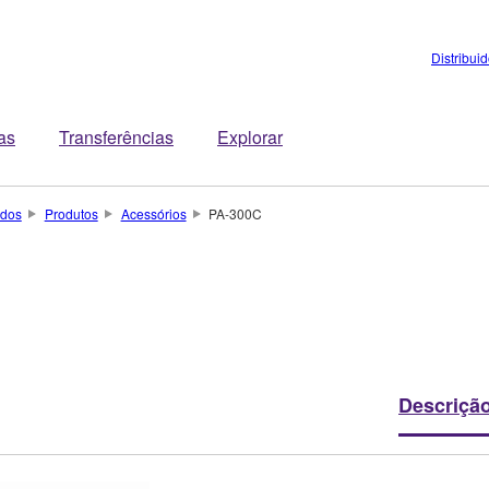
Distribui
tas
Transferências
Explorar
ados
Produtos
Acessórios
PA-300C
Descriçã