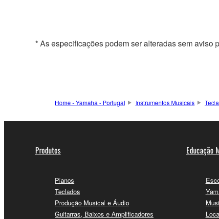
* As especificações podem ser alteradas sem aviso p
Home - Yamaha - Portugal
Instrumentos Musicais
Tecl
Produtos
Educação M
Pianos
Esco
Teclados
Yama
Produção Musical e Áudio
Musi
Guitarras, Baixos e Amplificadores
Loca