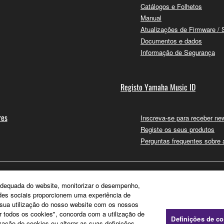
Catálogos e Folhetos
Manual
Atualizações de Firmware / 
Documentos e dados
Informação de Segurança
Registo Yamaha Music ID
res
Inscreva-se para receber new
Registe os seus produtos
Perguntas frequentes sobre
e adequada do website, monitorizar o desempenho,
edes sociais proporcionem uma experiência de
a sua utilização do nosso website com os nossos
ar todos os cookies", concorda com a utilização de
Definições de c
zação de cookies ou alterar as suas definições,