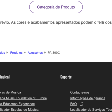
Categoría de Produto
révio. As cores e acabamentos apresentados podem diferir dos 
ados
Produtos
Acessórios
PA-300C
usical
Suporte
las de Musica
Contacte-nos
ha Music Foundation of Europe
Informações de garantia
c Education Experience
FAQ
lizador Escolas de Música
Localizador de Serviços Téc