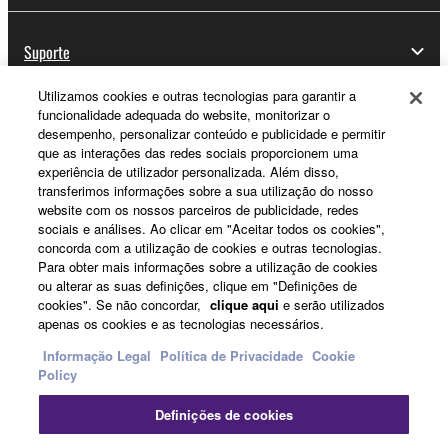
Suporte
Utilizamos cookies e outras tecnologias para garantir a
funcionalidade adequada do website, monitorizar o
Registo Yamaha Music ID
desempenho, personalizar conteúdo e publicidade e permitir
que as interações das redes sociais proporcionem uma
experiência de utilizador personalizada. Além disso,
transferimos informações sobre a sua utilização do nosso
website com os nossos parceiros de publicidade, redes
Sobre a Yamaha
sociais e análises. Ao clicar em "Aceitar todos os cookies",
concorda com a utilização de cookies e outras tecnologias.
Para obter mais informações sobre a utilização de cookies
Portugal - Portuguese
ou alterar as suas definições, clique em "Definições de
cookies". Se não concordar,
clique aqui
e serão utilizados
Negócio
apenas os cookies e as tecnologias necessários.
Informação Legal
Política de Privacidade
Cookie
Policy
Definições de cookies