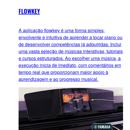
FLOWKEY
A aplicação flowkey é uma forma simples,
envolvente e intuitiva de aprender a tocar piano ou
de desenvolver competências já adquiridas. Inclui
uma vasta seleção de músicas interativas, tutoriais
e cursos estruturados. Ao escolher uma música, a
execução inicia de imediato, com comentários em
tempo real que proporcionam maior apoio à
aprendizagem e ao progresso musical.