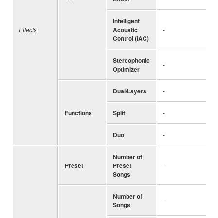
Intelligent
Effects
Acoustic
-
Control (IAC)
Stereophonic
-
Optimizer
Dual/Layers
-
Functions
Split
-
Duo
-
Number of
Preset
Preset
-
Songs
Number of
-
Songs