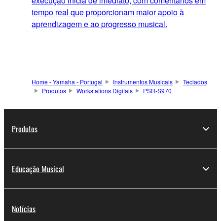
execução inicia de imediato, com comentários em
tempo real que proporcionam maior apoio à
aprendizagem e ao progresso musical.
Home - Yamaha - Portugal
Instrumentos Musicais
Teclados
Produtos
Workstations Digitais
PSR-S970
Produtos
Educação Musical
Notícias