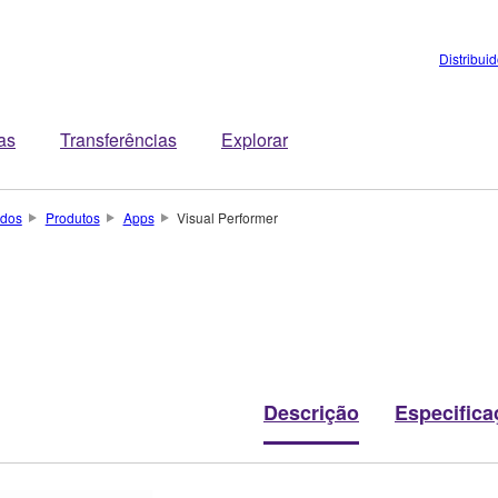
Distribui
tas
Transferências
Explorar
ados
Produtos
Apps
Visual Performer
Descrição
Especifica