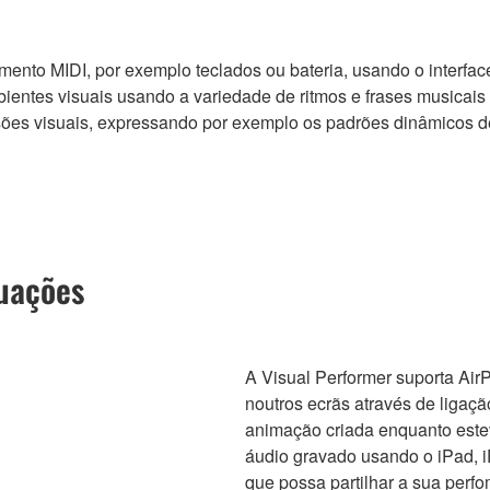
rumento MIDI, por exemplo teclados ou bateria, usando o inter
entes visuais usando a variedade de ritmos e frases musicais d
ssões visuais, expressando por exemplo os padrões dinâmicos d
tuações
A Visual Performer suporta Air
noutros ecrãs através de ligaç
animação criada enquanto este
áudio gravado usando o iPad, i
que possa partilhar a sua perfo