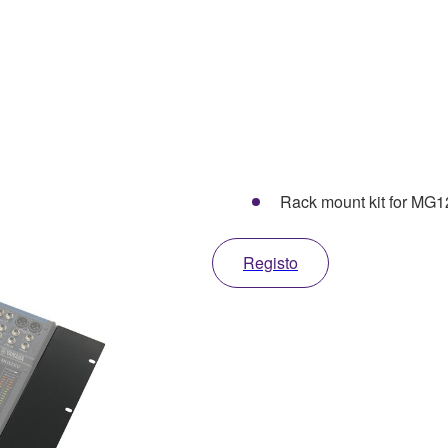
Rack mount kit for M
Registo