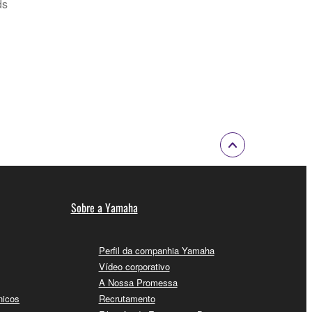
ds
Sobre a Yamaha
Perfil da companhia Yamaha
Vídeo corporativo
A Nossa Promessa
nicos
Recrutamento