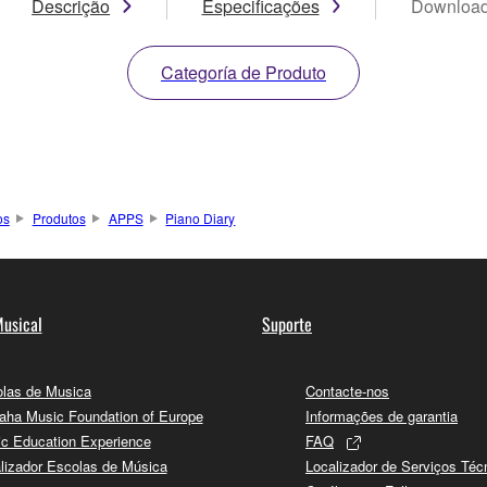
Descrição
Especificações
Downloa
Categoría de Produto
os
Produtos
APPS
Piano Diary
usical
Suporte
las de Musica
Contacte-nos
ha Music Foundation of Europe
Informações de garantia
c Education Experience
FAQ
lizador Escolas de Música
Localizador de Serviços Téc