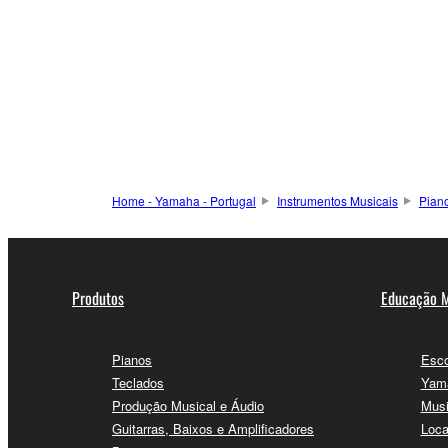
Home - Yamaha - Portugal
Instrumentos Musicais
Pian
Produtos
Educação M
Pianos
Esco
Teclados
Yama
Produção Musical e Áudio
Musi
Guitarras, Baixos e Amplificadores
Loca