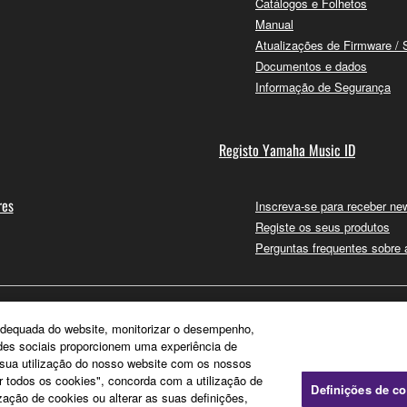
Catálogos e Folhetos
Manual
Atualizações de Firmware / 
Documentos e dados
Informação de Segurança
Registo Yamaha Music ID
res
Inscreva-se para receber new
Registe os seus produtos
Perguntas frequentes sobre
e adequada do website, monitorizar o desempenho,
edes sociais proporcionem uma experiência de
a sua utilização do nosso website com os nossos
ar todos os cookies", concorda com a utilização de
Definições de c
zação de cookies ou alterar as suas definições,