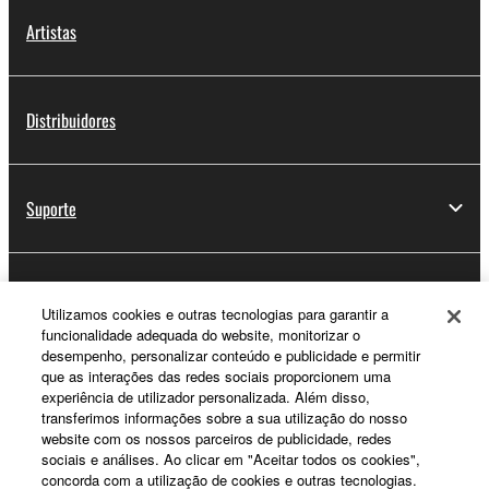
Artistas
Distribuidores
Suporte
Registo Yamaha Music ID
Utilizamos cookies e outras tecnologias para garantir a
funcionalidade adequada do website, monitorizar o
desempenho, personalizar conteúdo e publicidade e permitir
que as interações das redes sociais proporcionem uma
Sobre a Yamaha
experiência de utilizador personalizada. Além disso,
transferimos informações sobre a sua utilização do nosso
website com os nossos parceiros de publicidade, redes
sociais e análises. Ao clicar em "Aceitar todos os cookies",
Portugal - Portuguese
concorda com a utilização de cookies e outras tecnologias.