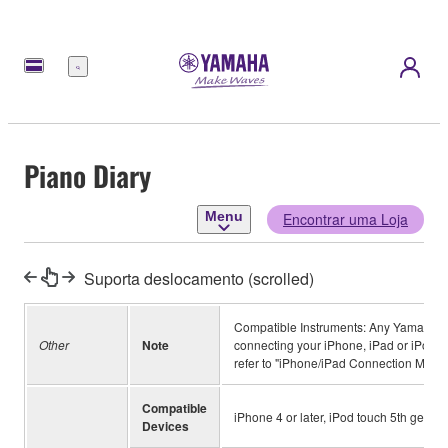
Menu
Piano Diary
Menu
Encontrar uma Loja
Suporta deslocamento (scrolled)
Compatible Instruments: Any Yamaha Di
Other
Note
connecting your iPhone, iPad or iPod t
refer to "iPhone/iPad Connection Manual
Compatible
iPhone 4 or later, iPod touch 5th generat
Devices