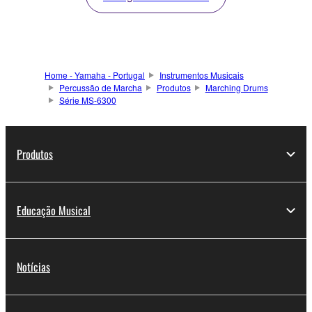
Home - Yamaha - Portugal
Instrumentos Musicais
Percussão de Marcha
Produtos
Marching Drums
Série MS-6300
Produtos
Educação Musical
Notícias