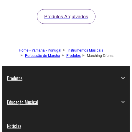
even for small players.
Produtos Arquivados
Home - Yamaha - Portugal
Instrumentos Musicais
Percussão de Marcha
Produtos
Marching Drums
Produtos
Educação Musical
Notícias