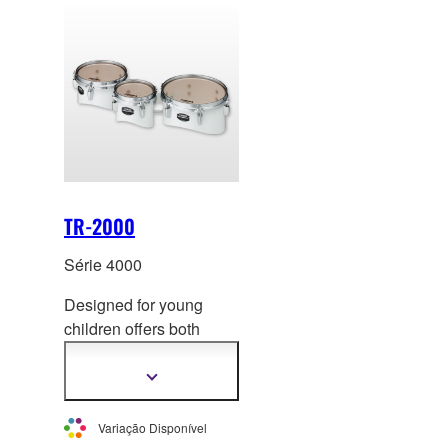
TR-2000
Série 4000
Designed for young
children offers both
lightweight and rich
sound. Exce
llent
Mostrar
mais
playability makes the
informação
series easy to handle
Variação Disponível