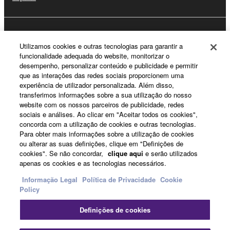
Registo Yamaha Music ID
Utilizamos cookies e outras tecnologias para garantir a
funcionalidade adequada do website, monitorizar o
desempenho, personalizar conteúdo e publicidade e permitir
que as interações das redes sociais proporcionem uma
Sobre a Yamaha
experiência de utilizador personalizada. Além disso,
transferimos informações sobre a sua utilização do nosso
website com os nossos parceiros de publicidade, redes
sociais e análises. Ao clicar em "Aceitar todos os cookies",
Portugal - Portuguese
concorda com a utilização de cookies e outras tecnologias.
Para obter mais informações sobre a utilização de cookies
Negócio
ou alterar as suas definições, clique em "Definições de
cookies". Se não concordar,
clique aqui
e serão utilizados
apenas os cookies e as tecnologias necessários.
Informação Legal
Política de Privacidade
Cookie
Policy
Definições de cookies