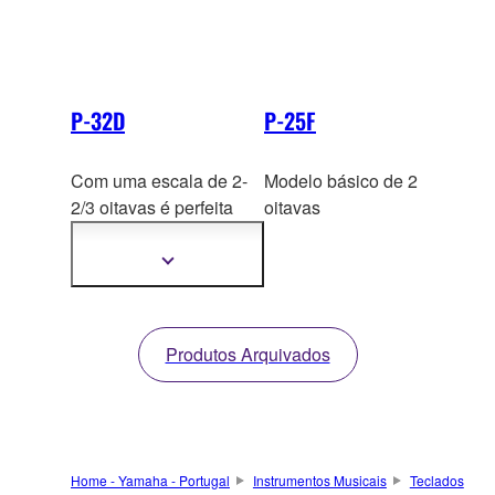
P-32D
P-25F
Com uma escala de 2-
Modelo básico de 2
2/3 oitavas é perfeita
oitavas
para performances a
solo ou com ensembles.
Mostrar
mais
informação
Produtos Arquivados
Home - Yamaha - Portugal
Instrumentos Musicais
Teclados