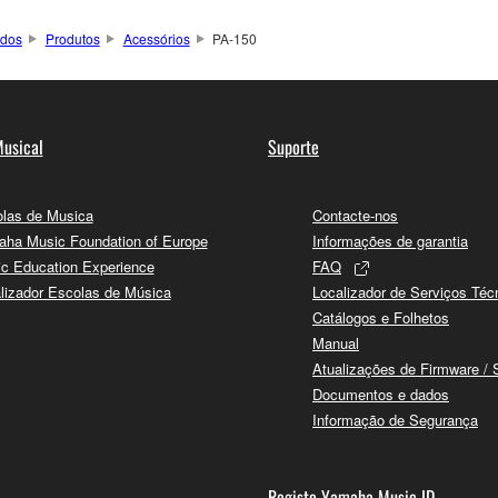
ados
Produtos
Acessórios
PA-150
usical
Suporte
las de Musica
Contacte-nos
ha Music Foundation of Europe
Informações de garantia
c Education Experience
FAQ
lizador Escolas de Música
Localizador de Serviços Téc
Catálogos e Folhetos
Manual
Atualizações de Firmware / 
Documentos e dados
Informação de Segurança
Registo Yamaha Music ID