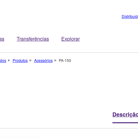
Distribui
tas
Transferências
Explorar
ados
Produtos
Acessórios
PA-150
Descriçã