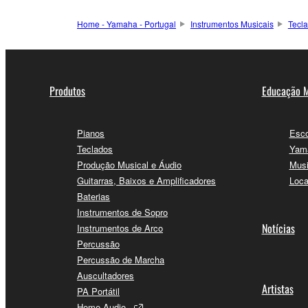
Home - Yamaha - Portugal
Instrumentos Musicais
Tecl
Produtos
Educação M
Pianos
Esco
Teclados
Yama
Produção Musical e Áudio
Musi
Guitarras, Baixos e Amplificadores
Loca
Baterias
Instrumentos de Sopro
Notícias
Instrumentos de Arco
Percussão
Percussão de Marcha
Auscultadores
Artistas
PA Portátil
Home Audio