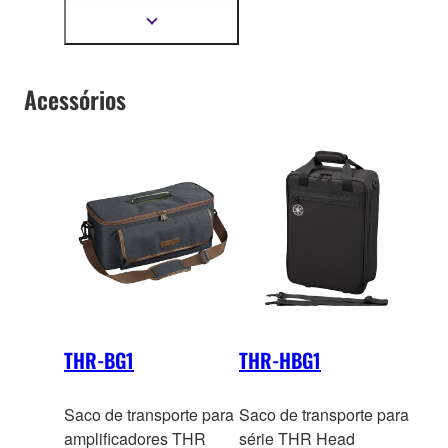
instrumentos musicais
Mostrar
mais
informação
Acessórios
THR-BG1
THR-HBG1
Saco de transporte para
Saco de transporte para
amplificadores THR
série THR Head