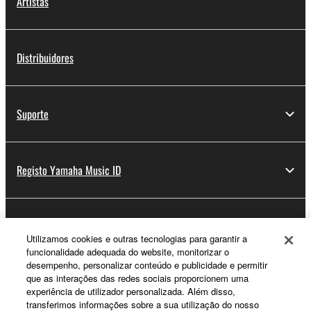
Artistas
Distribuidores
Suporte
Registo Yamaha Music ID
Sobre a Yamaha
Utilizamos cookies e outras tecnologias para garantir a
funcionalidade adequada do website, monitorizar o
desempenho, personalizar conteúdo e publicidade e permitir
Portugal - Portuguese
que as interações das redes sociais proporcionem uma
experiência de utilizador personalizada. Além disso,
Negócio
transferimos informações sobre a sua utilização do nosso