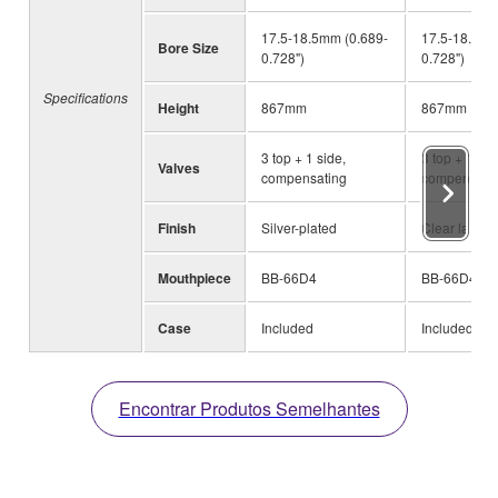
17.5-18.5mm (0.689-
17.5-18.5mm
Bore Size
0.728")
0.728")
Specifications
Height
867mm
867mm
3 top + 1 side,
3 top + 1 sid
Valves
compensating
compensati
Finish
Silver-plated
Clear lacque
Mouthpiece
BB-66D4
BB-66D4
Case
Included
Included
Encontrar Produtos Semelhantes