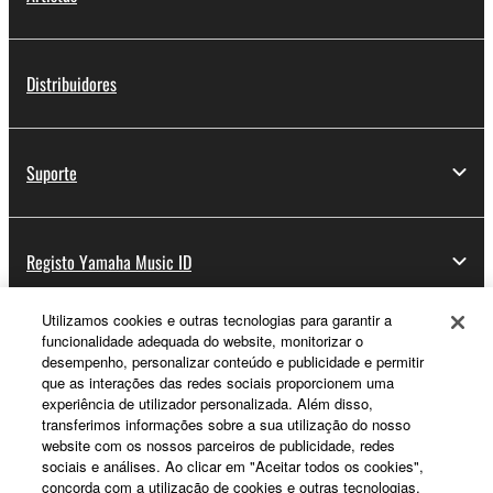
Distribuidores
Suporte
Registo Yamaha Music ID
Utilizamos cookies e outras tecnologias para garantir a
funcionalidade adequada do website, monitorizar o
Sobre a Yamaha
desempenho, personalizar conteúdo e publicidade e permitir
que as interações das redes sociais proporcionem uma
experiência de utilizador personalizada. Além disso,
transferimos informações sobre a sua utilização do nosso
Portugal - Portuguese
website com os nossos parceiros de publicidade, redes
sociais e análises. Ao clicar em "Aceitar todos os cookies",
Negócio
concorda com a utilização de cookies e outras tecnologias.