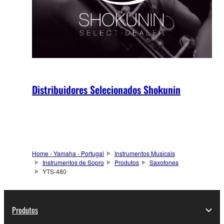
Distribuidores Selecionados Shokunin
Home - Yamaha - Portugal
Instrumentos Musicais
Instrumentos de Sopro
Produtos
Saxofones
YTS-480
Produtos