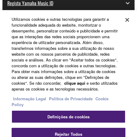
Registo Yamaha Music ID
Utilizamos cookies e outras tecnologias para garantir a
funcionalidade adequada do website, monitorizar o
Sobre a Yamaha
desempenho, personalizar conteúdo e publicidade e permitir
que as interações das redes sociais proporcionem uma
experiência de utilizador personalizada. Além disso,
transferimos informações sobre a sua utilização do nosso
Portugal - Portuguese
website com os nossos parceiros de publicidade, redes
sociais e análises. Ao clicar em "Aceitar todos os cookies",
Negócio
concorda com a utilização de cookies e outras tecnologias.
Para obter mais informações sobre a utilização de cookies
ou alterar as suas definições, clique em "Definições de
cookies". Se não concordar,
clique aqui
e serão utilizados
apenas os cookies e as tecnologias necessários.
Informação Legal
Política de Privacidade
Cookie
Policy
Definições de cookies
Contacte-nos
Termos e Condições
Política de Privacidade
Política de cookies
Informação Legal
Rejeitar Todos