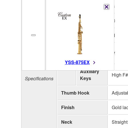
Key
Bb
Type
One-pi
Bell
Decoration
Hand e
Key
Mother o
Buttons
YSS-875EX
Keys
Auxiliary
High F#
Keys
Specifications
Thumb Hook
Adjusta
Finish
Gold la
Neck
Straigh