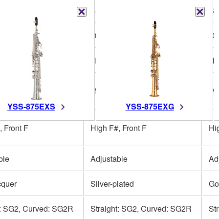
Bb
Bb
ece
One-piece
On
ngraved
Hand engraved
Ha
f pearl
Mother of pearl
Mo
YSS-875EXS
YSS-875EXG
, Front F
High F#, Front F
Hi
ble
Adjustable
Ad
cquer
Silver-plated
Go
t: SG2, Curved: SG2R
Straight: SG2, Curved: SG2R
St