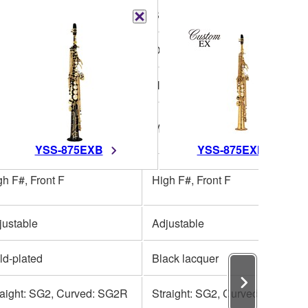
Bb
e-piece
One-piece
nd engraved
Hand engraved
ther of pearl
Mother of pearl
YSS-875EXB
YSS-875EXHG
gh F#, Front F
High F#, Front F
justable
Adjustable
ld-plated
Black lacquer
raight: SG2, Curved: SG2R
Straight: SG2, Curved: SG2R