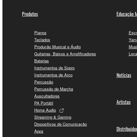
Produtos
Educação M
Pianos
Esco
Teclados
Yama
Produção Musical e Áudio
Musi
Guitarras, Baixos e Amplificadores
Loca
Baterias
Instrumentos de Sopro
Notícias
Instrumentos de Arco
Percussão
Percussão de Marcha
Auscultadores
Artistas
PA Portátil
Home Audio
Streaming & Gaming
Dispositivos de Comunicação
Distribuido
Apps