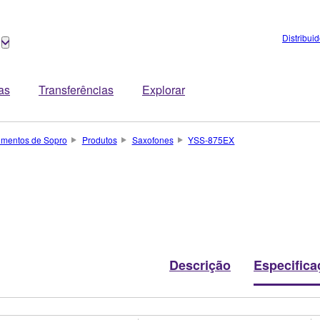
Distribui
tas
Transferências
Explorar
rumentos de Sopro
Produtos
Saxofones
YSS-875EX
Descrição
Especifica