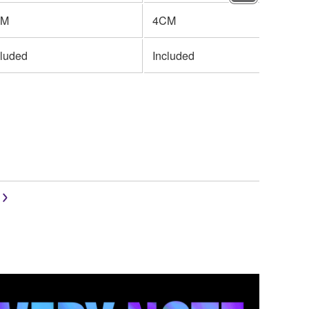
CM
4CM
cluded
Included