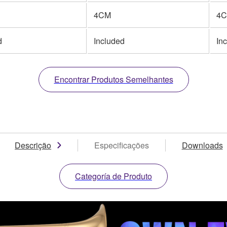
4CM
4
d
Included
In
Encontrar Produtos Semelhantes
Descrição
Especificações
Downloads
Categoría de Produto