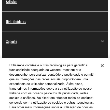
Artistas
Distribuidores
Suporte
Registo Yamaha Music ID
Utilizamos cookies e outras tecnologias para garantir a
funcionalidade adequada do website, monitorizar o
desempenho, personalizar conteúdo e publicidade e permitir
que as interações das redes sociais proporcionem uma
Sobre a Yamaha
experiência de utilizador personalizada. Além disso,
transferimos informações sobre a sua utilização do nosso
website com os nossos parceiros de publicidade, redes
sociais e análises. Ao clicar em "Aceitar todos os cookies",
Portugal - Portuguese
concorda com a utilização de cookies e outras tecnologias.
Para obter mais informações sobre a utilização de cookies
Negócio