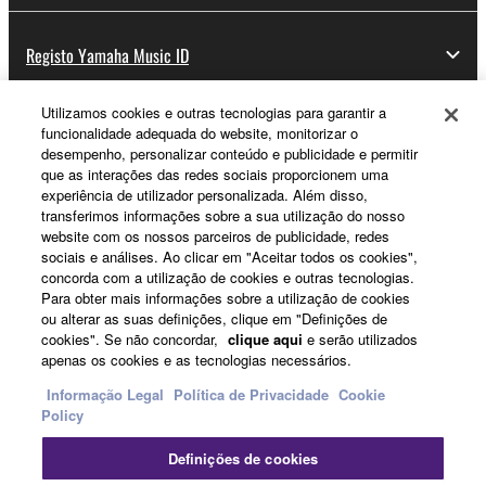
Registo Yamaha Music ID
Utilizamos cookies e outras tecnologias para garantir a
funcionalidade adequada do website, monitorizar o
Sobre a Yamaha
desempenho, personalizar conteúdo e publicidade e permitir
que as interações das redes sociais proporcionem uma
experiência de utilizador personalizada. Além disso,
transferimos informações sobre a sua utilização do nosso
Portugal - Portuguese
website com os nossos parceiros de publicidade, redes
sociais e análises. Ao clicar em "Aceitar todos os cookies",
Negócio
concorda com a utilização de cookies e outras tecnologias.
Para obter mais informações sobre a utilização de cookies
ou alterar as suas definições, clique em "Definições de
cookies". Se não concordar,
clique aqui
e serão utilizados
apenas os cookies e as tecnologias necessários.
Informação Legal
Política de Privacidade
Cookie
Policy
Definições de cookies
Contacte-nos
Termos e Condições
Política de Privacidade