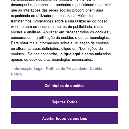
Sobre a Yamaha
desempenho, personalizar conteúdo e publicidade e permitir
que as interações das redes sociais proporcionem uma
experiência de utilizador personalizada. Além disso,
transferimos informações sobre a sua utilização do nosso
Portugal - Portuguese
website com os nossos parceiros de publicidade, redes
sociais e análises. Ao clicar em "Aceitar todos os cookies",
Negócio
concorda com a utilização de cookies e outras tecnologias.
Para obter mais informações sobre a utilização de cookies
ou alterar as suas definições, clique em "Definições de
cookies". Se não concordar,
clique aqui
e serão utilizados
apenas os cookies e as tecnologias necessários.
Informação Legal
Política de Privacidade
Cookie
Policy
Definições de cookies
Contacte-nos
Termos e Condições
Política de Privacidade
Política de cookies
Informação Legal
Rejeitar Todos
© Yamaha Corporation.
Aceitar todos os cookies