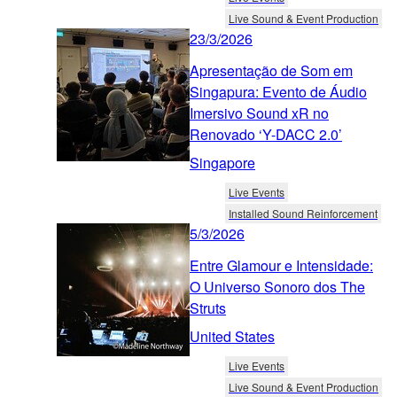
Live Sound & Event Production
23/3/2026
Apresentação de Som em
Singapura: Evento de Áudio
Imersivo Sound xR no
Renovado ‘Y-DACC 2.0’
Singapore
Live Events
Installed Sound Reinforcement
5/3/2026
Entre Glamour e Intensidade:
O Universo Sonoro dos The
Struts
United States
Live Events
Live Sound & Event Production