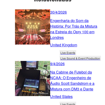
30/4/2026
Engenharia do Som da
História: Por Trás da Mistura
na Estreia do Opry 100 em
Londres
United Kingdom
Live Events
Live Sound & Event Production
9/4/2026
Na Cabine de Futebol da
NCAA: O Engenheiro de
Áudio Scott Sandstrom e a
Mistura com DM3 e Dante
United States
Live Events