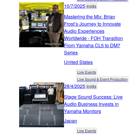
10/7/2025
Inglês
Mastering the Mix: Brian
Frost’s Journey to Innovate
Audio Experiences
Worldwide - FOH Transition
From Yamaha CL5 to DM7
Series
United States
Live Events
Live Sound & Event Production
28/4/2025
Inglês
Stage Sound Success: Live
Audio Business Invests in
Yamaha Monitors
Japan
Live Events