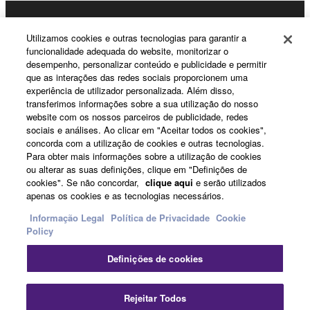
Products & Solutions
Utilizamos cookies e outras tecnologias para garantir a
funcionalidade adequada do website, monitorizar o
desempenho, personalizar conteúdo e publicidade e permitir
que as interações das redes sociais proporcionem uma
News
experiência de utilizador personalizada. Além disso,
transferimos informações sobre a sua utilização do nosso
website com os nossos parceiros de publicidade, redes
sociais e análises. Ao clicar em "Aceitar todos os cookies",
About Yamaha
concorda com a utilização de cookies e outras tecnologias.
Para obter mais informações sobre a utilização de cookies
ou alterar as suas definições, clique em "Definições de
cookies". Se não concordar,
clique aqui
e serão utilizados
Portugal - English
apenas os cookies e as tecnologias necessários.
Consumer
Informação Legal
Política de Privacidade
Cookie
Policy
Definições de cookies
Contacte-nos
Termos e Condições
Política de Privacidade
Política de cookies
Fec
Rejeitar Todos