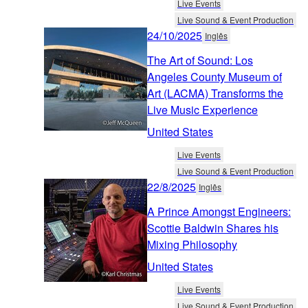
Live Events
Live Sound & Event Production
24/10/2025
Inglês
The Art of Sound: Los
Angeles County Museum of
Art (LACMA) Transforms the
Live Music Experience
United States
Live Events
Live Sound & Event Production
22/8/2025
Inglês
A Prince Amongst Engineers:
Scottie Baldwin Shares his
Mixing Philosophy
United States
Live Events
Live Sound & Event Production