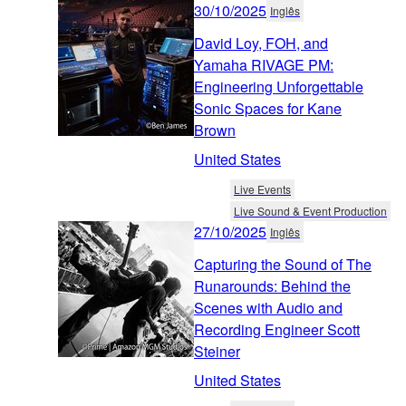
30/10/2025
Inglês
David Loy, FOH, and
Yamaha RIVAGE PM:
Engineering Unforgettable
Sonic Spaces for Kane
Brown
United States
Live Events
Live Sound & Event Production
27/10/2025
Inglês
Capturing the Sound of The
Runarounds: Behind the
Scenes with Audio and
Recording Engineer Scott
Steiner
United States