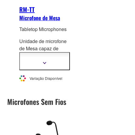
RM-TT
Microfone de Mesa
Tabletop Microphones
Unidade de microfone
de Mesa capaz de
proporcionar um
a
mbiente sonoro
Mostrar
mais
confortável sem
informação
qualquer tipo de
Variação Disponível
ajustes.
Microfones Sem Fios