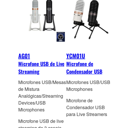
AG01
YCM01U
Microfone USB de Live
Microfone de
Streaming
Condensador USB
Microfones USB/Mesas
Microfones USB/USB
de Mistura
Microphones
Analógicas/Streaming
Microfone de
Devices/USB
Condensador USB
Microphones
para Live Streamers
Microfone USB de live
steaming de 3 cana
is