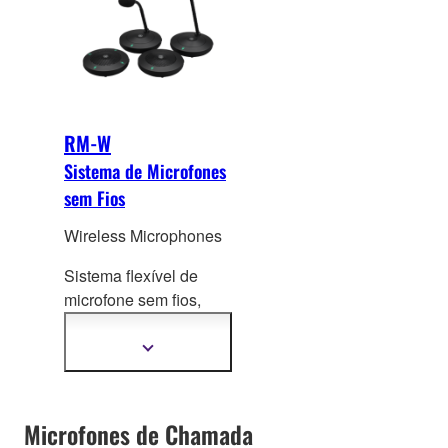
RM-W
Sistema de Microfones
sem Fios
Wireless Microphones
Sistema flexível de
microfone sem fios,
depend
endo da
utilização da sala e do
Mostrar
mais
tipo de reunião
informação
Microfones de Chamada