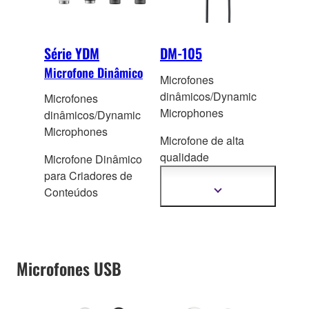
Série YDM
DM-105
Microfone Dinâmico
Microfones
dinâmicos/Dynamic
Microfones
Microphones
dinâmicos/Dynamic
Microphones
Microfone de alta
qualidade
Microfone Dinâmico
desen
volvidos
para Criadores de
especificamente para
Conteúdos
Mostrar
mais
voz
informação
Microfones USB