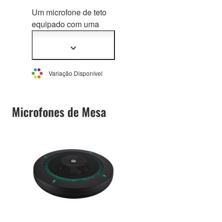
Um microfone de teto
equipado com uma
tecnologia de
processamen
to de
Mostrar
mais
sinal única que permite
informação
comunicações de alta
Variação Disponível
qualidade.
Microfones de Mesa