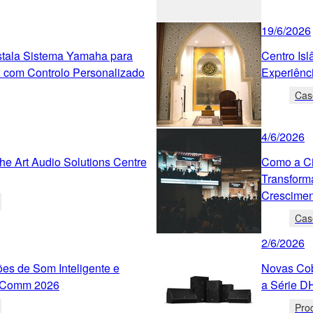
19/6/2026
tala Sistema Yamaha para
Centro Is
o com Controlo Personalizado
Experiênc
Cas
4/6/2026
e Art Audio Solutions Centre
Como a Ci
Transform
Crescimen
Cas
2/6/2026
es de Som Inteligente e
Novas Cob
foComm 2026
a Série D
Pro