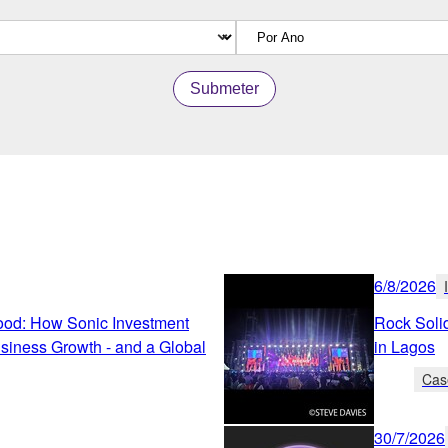
Submeter
6/8/2026
od: How Sonic Investment
Rock Solid
 Business Growth - and a Global
in Lagos
Cas
30/7/2026