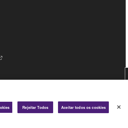
Consumer
ookies
Rejeitar Todos
Aceitar todos os cookies
© Yamaha Corporation.