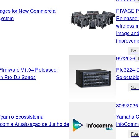
ges for New Commercial
RIVAGE PM
osystem
Released
wireless 
Image and 
improveme
Sof
9/7/2026
irmware V1.04 Released:
Rio3224-D
th Rio-D2 Series
Selectabl
Sof
30/6/2026
rçam o Ecossistema
Yamaha Co
om a Atualização de Junho de
InfoComm
Eve