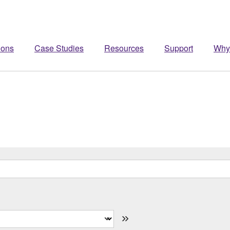
ions
Case Studies
Resources
Support
Why