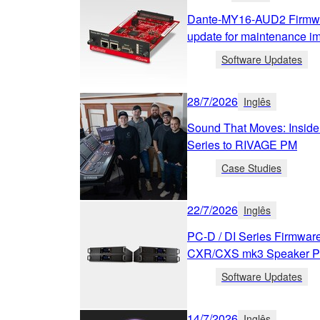
Dante-MY16-AUD2 Firmwa
update for maintenance i
Software Updates
28/7/2026
Inglês
Sound That Moves: Inside
Series to RIVAGE PM
Case Studies
22/7/2026
Inglês
PC-D / DI Series Firmwar
CXR/CXS mk3 Speaker P
Software Updates
14/7/2026
Inglês