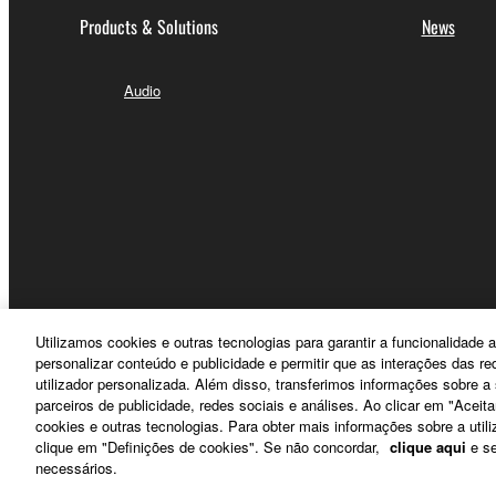
Products & Solutions
News
Audio
Utilizamos cookies e outras tecnologias para garantir a funcionalidad
personalizar conteúdo e publicidade e permitir que as interações das r
Portugal - English
utilizador personalizada. Além disso, transferimos informações sobre 
parceiros de publicidade, redes sociais e análises. Ao clicar em "Aceit
cookies e outras tecnologias. Para obter mais informações sobre a utili
clique em "Definições de cookies". Se não concordar,
clique aqui
e se
Contacte-nos
Termos e Condições
Política de Privacidade
necessários.