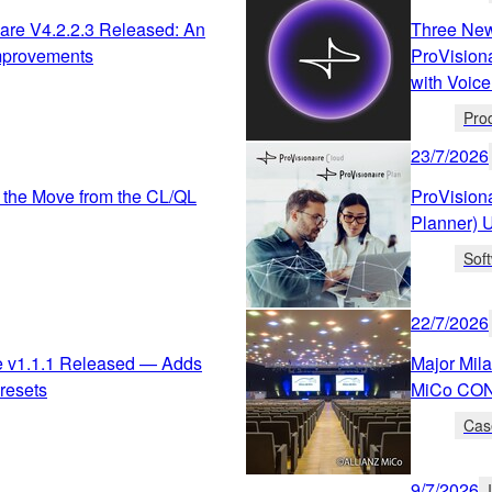
re V4.2.2.3 Released: An
Three New
mprovements
ProVision
with Voice
Pro
23/7/2026
 the Move from the CL/QL
ProVision
Planner) 
Sof
22/7/2026
e v1.1.1 Released — Adds
Major Mil
resets
MiCo CO
Cas
9/7/2026