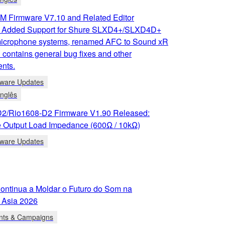
 Firmware V7.10 and Related Editor
: Added Support for Shure SLXD4+/SLXD4D+
microphone systems, renamed AFC to Sound xR
contains general bug fixes and other
nts.
tware Updates
Inglês
2/Rio1608-D2 Firmware V1.90 Released:
e Output Load Impedance (600Ω / 10kΩ)
tware Updates
ntinua a Moldar o Futuro do Som na
 Asia 2026
nts & Campaigns