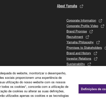
About Yamaha
Corporate Information
Corporate Profile Video
Brand Promise
Recruitment
Yamaha Philosophy
Promises to Stakeholders
Brand and History
Investor Relations
Sustainability
e adequada do website, monitorizar o desempenho,
edes sociais proporcionem uma experiência de
a sua utilização do nosso website com os nossos
ar todos os cookies", concorda com a utilização de
Definições de c
zação de cookies ou alterar as suas definições,
rão utilizados apenas os cookies e as tecnologias
Política de cookies