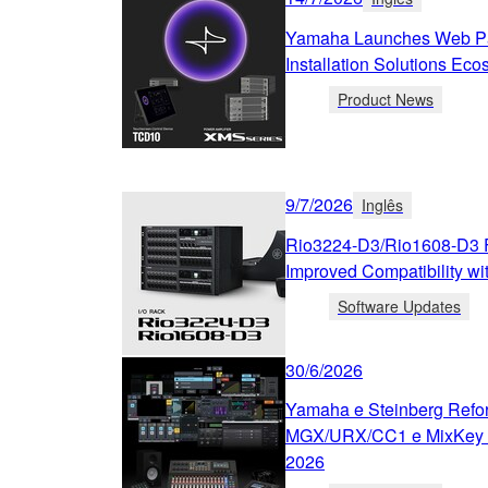
Yamaha Launches Web Pa
Installation Solutions Ec
Product News
9/7/2026
Inglês
Rio3224-D3/Rio1608-D3 F
Improved Compatibility wi
Software Updates
30/6/2026
Yamaha e Steinberg Refo
MGX/URX/CC1 e MixKey c
2026