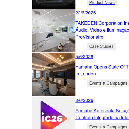
Product News
22/6/2026
TAKEDEN Corporation Ins
Áudio, Vídeo e Iluminaçã
ProVisionaire
Case Studies
5/6/2026
Yamaha Opens State Of Th
in London
Events & Campaigns
3/6/2026
Yamaha Apresenta Soluçõ
Controlo Integrado na In
Events & Campaigns