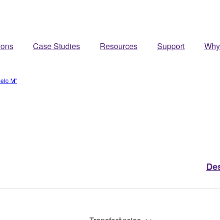
ions
Case Studies
Resources
Support
Why
elo M"
De