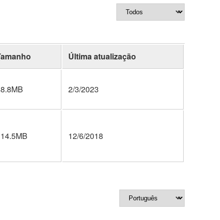
Tamanho
Última atualização
48.8MB
2/3/2023
314.5MB
12/6/2018