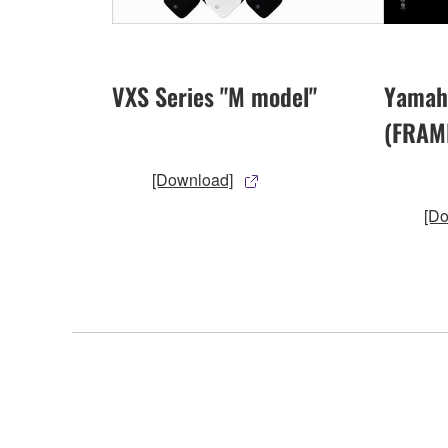
VXS Series "M model"
Yamah
(FRAM
[Download]
[D