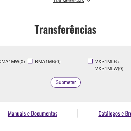
Transferências
Transferências
CMA1MW(0)
RMA1MB(0)
VXS1MLB /
VXS1MLW(0)
Submeter
Manuais e Documentos
Catálogos e Br