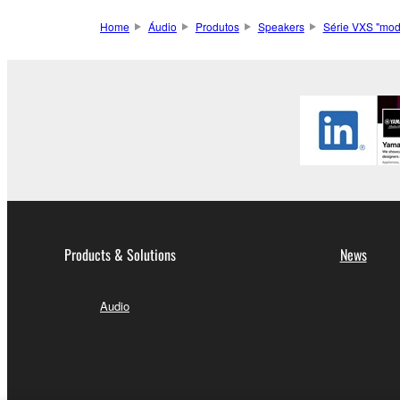
Home
Áudio
Produtos
Speakers
Série VXS "mod
Products & Solutions
News
Audio