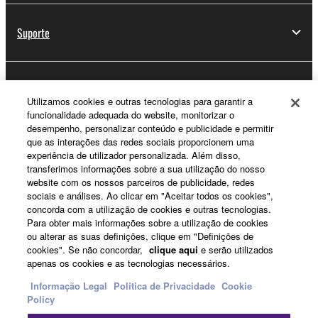
Suporte
Registo Yamaha Music ID
Utilizamos cookies e outras tecnologias para garantir a
funcionalidade adequada do website, monitorizar o
desempenho, personalizar conteúdo e publicidade e permitir
que as interações das redes sociais proporcionem uma
Sobre a Yamaha
experiência de utilizador personalizada. Além disso,
transferimos informações sobre a sua utilização do nosso
website com os nossos parceiros de publicidade, redes
sociais e análises. Ao clicar em "Aceitar todos os cookies",
Portugal - Portuguese
concorda com a utilização de cookies e outras tecnologias.
Para obter mais informações sobre a utilização de cookies
Negócio
ou alterar as suas definições, clique em "Definições de
cookies". Se não concordar,
clique aqui
e serão utilizados
apenas os cookies e as tecnologias necessários.
Informação Legal
Política de Privacidade
Cookie
Policy