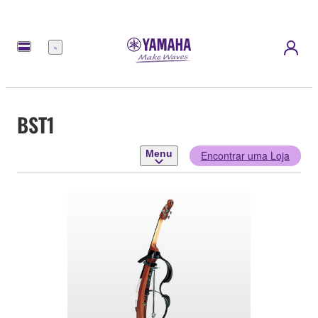
Menu
BST1
Menu
Encontrar uma Loja