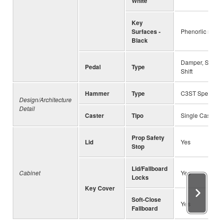
White
Key
Surfaces -
Phenorlic resi
Black
Damper, Soste
Pedal
Type
Shift
Hammer
Type
C3ST Special
Design/Architecture
Detail
Caster
Tipo
Single Caster
Prop Safety
Lid
Yes
Stop
Lid/Fallboard
Cabinet
Yes
Locks
Key Cover
Soft-Close
Yes
Fallboard