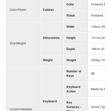
Color
Polished Ebon
Color/Finish
Cabinet
Finish
Polished
Width
149cm (59")
Dimensions
Height
101cm (40")
Size/Weight
Depth
186cm (6'1")
Weight
Weight
320kg (704lbs
Number of
88
Keys
Keyboard
Made by Yam
Action
Keyboard
Key
Surfaces -
Ivorite (Type S
Control Interface