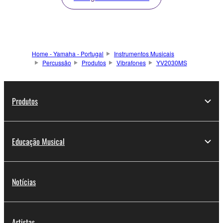
Home - Yamaha - Portugal
Instrumentos Musicais
Percussão
Produtos
Vibrafones
YV2030MS
Produtos
Educação Musical
Notícias
Artistas