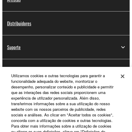
Distribuidores
Suporte
Registo Yamaha Music ID
Utilizamos cookies e outras tecnologias para garantir a
funcionalidade adequada do website, monitorizar o
desempenho, personalizar conteúdo e publicidade e permitir
que as interações das redes sociais proporcionem uma
Sobre a Yamaha
experiência de utilizador personalizada. Além disso,
transferimos informações sobre a sua utilização do nosso
website com os nossos parceiros de publicidade, redes
sociais e análises. Ao clicar em "Aceitar todos os cookies",
Portugal - Portuguese
concorda com a utilização de cookies e outras tecnologias.
Para obter mais informações sobre a utilização de cookies
Negócio
ou alterar as suas definições, clique em "Definições de