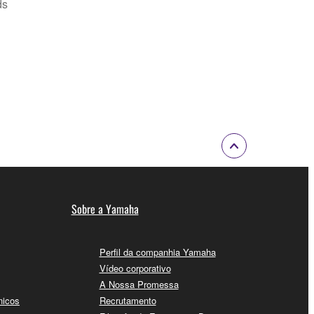
ds
Sobre a Yamaha
Perfil da companhia Yamaha
Vídeo corporativo
A Nossa Promessa
nicos
Recrutamento