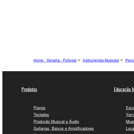
Home - Yamaha - Portugal
Instrumentos Musicais
Perc
Produtos
Educação M
Pianos
Esco
Teclados
Yama
Produção Musical e Áudio
Musi
Guitarras, Baixos e Amplificadores
Loca