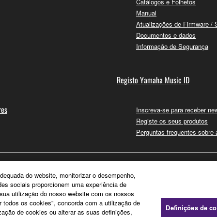
Catálogos e Folhetos
Manual
Atualizações de Firmware / 
Documentos e dados
Informação de Segurança
Registo Yamaha Music ID
res
Inscreva-se para receber new
Registe os seus produtos
Perguntas frequentes sobre
e adequada do website, monitorizar o desempenho,
edes sociais proporcionem uma experiência de
a sua utilização do nosso website com os nossos
ar todos os cookies", concorda com a utilização de
Definições de c
zação de cookies ou alterar as suas definições,