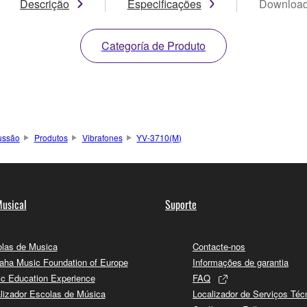
Descrição
Especificações
Downloa
Categoría de Produto
ussão
Produtos
Vibrafones
YV-3710(M)
usical
Suporte
las de Musica
Contacte-nos
ha Music Foundation of Europe
Informações de garantia
c Education Experience
FAQ
lizador Escolas de Música
Localizador de Serviços Téc