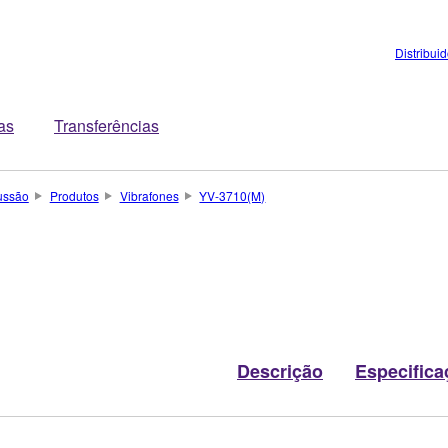
Distribui
tas
Transferências
ussão
Produtos
Vibrafones
YV-3710(M)
Descrição
Especifica