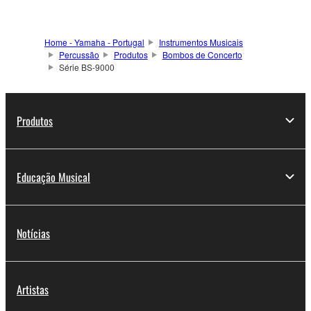
Home - Yamaha - Portugal
Instrumentos Musicais
Percussão
Produtos
Bombos de Concerto
Série BS-9000
Produtos
Educação Musical
Notícias
Artistas