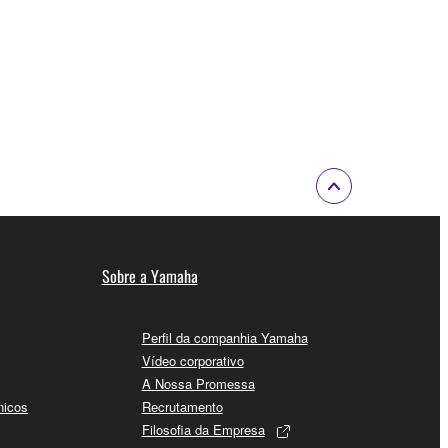
Sobre a Yamaha
Perfil da companhia Yamaha
Vídeo corporativo
A Nossa Promessa
nicos
Recrutamento
Filosofia da Empresa