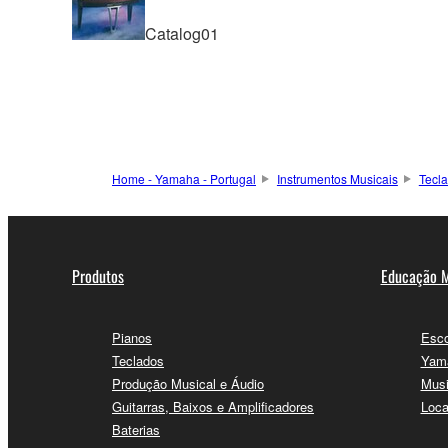
Catalog01
Home - Yamaha - Portugal
Instrumentos Musicais
Tecl
Produtos
Educação M
Pianos
Esco
Teclados
Yama
Produção Musical e Áudio
Musi
Guitarras, Baixos e Amplificadores
Loca
Baterias