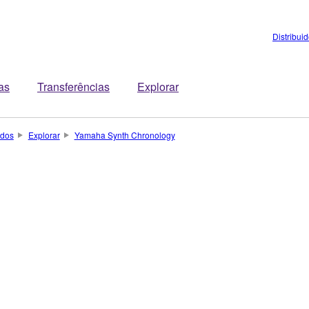
Distribui
tas
Transferências
Explorar
ados
Explorar
Yamaha Synth Chronology