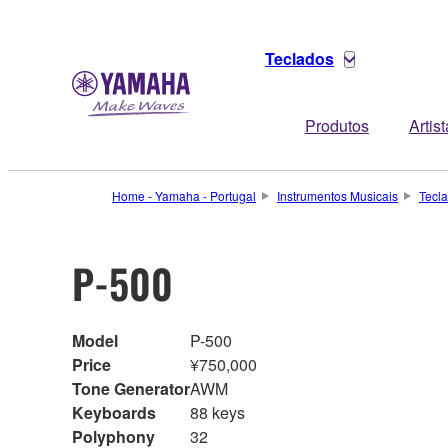
Teclados
Produtos
Artis
Home - Yamaha - Portugal
Instrumentos Musicais
Tecl
P-500
Model
P-500
Price
¥750,000
Tone Generator
AWM
Keyboards
88 keys
Polyphony
32