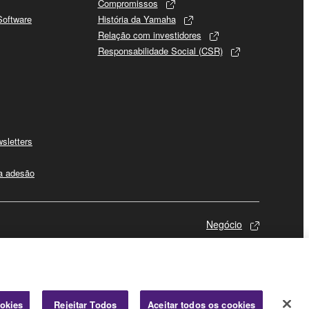
Compromissos
Software
História da Yamaha
Relação com investidores
Responsabilidade Social (CSR)
sletters
 a adesão
Negócio
ookies
Rejeitar Todos
Aceitar todos os cookies