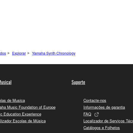
ados
Explorar
Yamaha Synth Chronology
usical
Suporte
las de Musica
Contacte-nos
ha Music Foundation of Europe
Informações de garantia
c Education Experience
FAQ
lizador Escolas de Música
Localizador de Serviços Téc
Catálogos e Folhetos