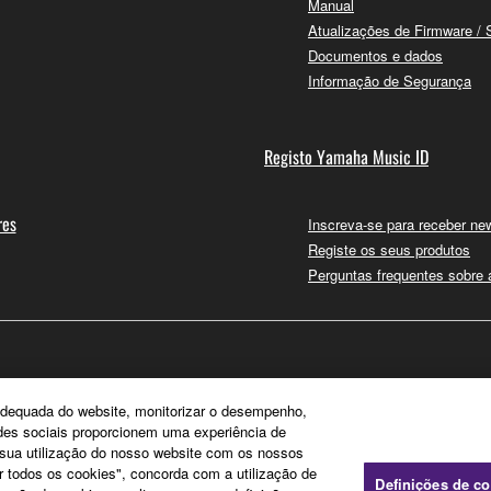
Manual
Atualizações de Firmware / 
Documentos e dados
Informação de Segurança
Registo Yamaha Music ID
res
Inscreva-se para receber new
Registe os seus produtos
Perguntas frequentes sobre
e adequada do website, monitorizar o desempenho,
edes sociais proporcionem uma experiência de
a sua utilização do nosso website com os nossos
ar todos os cookies", concorda com a utilização de
Definições de c