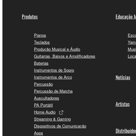
Produtos
Educação M
Pianos
Esco
Teclados
Yama
Produção Musical e Áudio
Musi
Guitarras, Baixos e Amplificadores
Loca
Baterias
Instrumentos de Sopro
Notícias
Instrumentos de Arco
Percussão
Percussão de Marcha
Auscultadores
Artistas
PA Portátil
Home Audio
Streaming & Gaming
Dispositivos de Comunicação
Distribuido
Apps