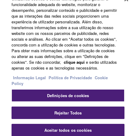
funcionalidade adequada do website, monitorizar o
Sobre a Yamaha
desempenho, personalizar conteúdo e publicidade e permitir
que as interações das redes sociais proporcionem uma
experiência de utilizador personalizada. Além disso,
transferimos informações sobre a sua utilização do nosso
Portugal - Portuguese
website com os nossos parceiros de publicidade, redes
sociais e análises. Ao clicar em "Aceitar todos os cookies",
Negócio
concorda com a utilização de cookies e outras tecnologias.
Para obter mais informações sobre a utilização de cookies
ou alterar as suas definições, clique em "Definições de
cookies". Se não concordar,
clique aqui
e serão utilizados
apenas os cookies e as tecnologias necessários.
Informação Legal
Política de Privacidade
Cookie
Policy
Definições de cookies
Contacte-nos
Termos e Condições
Política de Privacidade
Política de cookies
Informação Legal
Rejeitar Todos
© Yamaha Corporation.
Aceitar todos os cookies