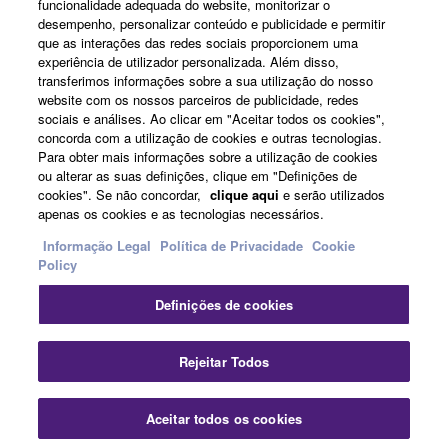
funcionalidade adequada do website, monitorizar o
Sobre a Yamaha
desempenho, personalizar conteúdo e publicidade e permitir
que as interações das redes sociais proporcionem uma
experiência de utilizador personalizada. Além disso,
transferimos informações sobre a sua utilização do nosso
Portugal - Portuguese
website com os nossos parceiros de publicidade, redes
sociais e análises. Ao clicar em "Aceitar todos os cookies",
Negócio
concorda com a utilização de cookies e outras tecnologias.
Para obter mais informações sobre a utilização de cookies
ou alterar as suas definições, clique em "Definições de
cookies". Se não concordar,
clique aqui
e serão utilizados
apenas os cookies e as tecnologias necessários.
Informação Legal
Política de Privacidade
Cookie
Policy
Definições de cookies
Contacte-nos
Termos e Condições
Política de Privacidade
Política de cookies
Informação Legal
Rejeitar Todos
© Yamaha Corporation.
Aceitar todos os cookies