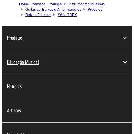
Home - Yamaha - Portugal
Instrumentos Musicais
Guitarras, Baixos e Amplificadores
Produtos
Baixos Elétricos
Série TRBX
Produtos
Educação Musical
Notícias
Artistas