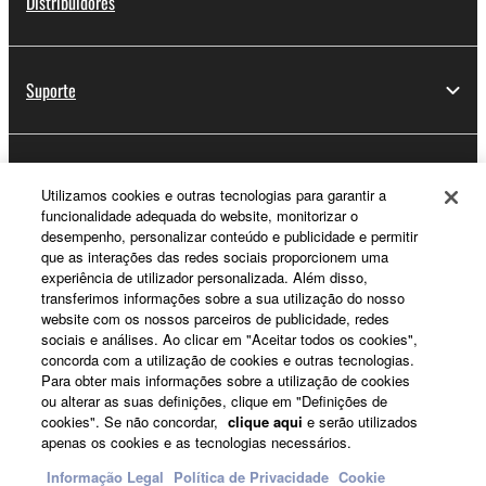
Distribuidores
Suporte
Registo Yamaha Music ID
Utilizamos cookies e outras tecnologias para garantir a
funcionalidade adequada do website, monitorizar o
desempenho, personalizar conteúdo e publicidade e permitir
que as interações das redes sociais proporcionem uma
Sobre a Yamaha
experiência de utilizador personalizada. Além disso,
transferimos informações sobre a sua utilização do nosso
website com os nossos parceiros de publicidade, redes
sociais e análises. Ao clicar em "Aceitar todos os cookies",
Portugal - Portuguese
concorda com a utilização de cookies e outras tecnologias.
Para obter mais informações sobre a utilização de cookies
Negócio
ou alterar as suas definições, clique em "Definições de
cookies". Se não concordar,
clique aqui
e serão utilizados
apenas os cookies e as tecnologias necessários.
Informação Legal
Política de Privacidade
Cookie