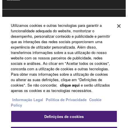
Registo Yamaha Music ID
Utilizamos cookies e outras tecnologias para garantir a
funcionalidade adequada do website, monitorizar o
desempenho, personalizar conteúdo e publicidade e permitir
que as interações das redes sociais proporcionem uma
Sobre a Yamaha
experiência de utilizador personalizada. Além disso,
transferimos informações sobre a sua utilização do nosso
website com os nossos parceiros de publicidade, redes
sociais e análises. Ao clicar em "Aceitar todos os cookies",
Portugal - Portuguese
concorda com a utilização de cookies e outras tecnologias.
Para obter mais informações sobre a utilização de cookies
Negócio
ou alterar as suas definições, clique em "Definições de
cookies". Se não concordar,
clique aqui
e serão utilizados
apenas os cookies e as tecnologias necessários.
Informação Legal
Política de Privacidade
Cookie
Policy
Definições de cookies