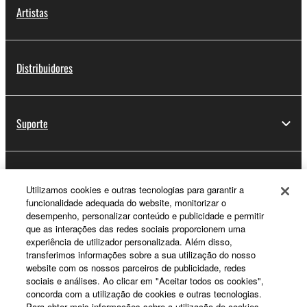
Artistas
Distribuidores
Suporte
Registo Yamaha Music ID
Utilizamos cookies e outras tecnologias para garantir a
funcionalidade adequada do website, monitorizar o
desempenho, personalizar conteúdo e publicidade e permitir
que as interações das redes sociais proporcionem uma
Sobre a Yamaha
experiência de utilizador personalizada. Além disso,
transferimos informações sobre a sua utilização do nosso
website com os nossos parceiros de publicidade, redes
sociais e análises. Ao clicar em "Aceitar todos os cookies",
Portugal - Portuguese
concorda com a utilização de cookies e outras tecnologias.
Para obter mais informações sobre a utilização de cookies