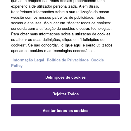
que as interações das redes sociais proporcionem uma
Sobre a Yamaha
experiência de utilizador personalizada. Além disso,
transferimos informações sobre a sua utilização do nosso
website com os nossos parceiros de publicidade, redes
sociais e análises. Ao clicar em "Aceitar todos os cookies",
Portugal - Portuguese
concorda com a utilização de cookies e outras tecnologias.
Para obter mais informações sobre a utilização de cookies
Negócio
ou alterar as suas definições, clique em "Definições de
cookies". Se não concordar,
clique aqui
e serão utilizados
apenas os cookies e as tecnologias necessários.
Informação Legal
Política de Privacidade
Cookie
Policy
Definições de cookies
Contacte-nos
Termos e Condições
Política de Privacidade
Rejeitar Todos
Política de cookies
Informação Legal
Aceitar todos os cookies
© Yamaha Corporation.