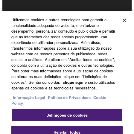
Registo Yamaha Music ID
Utilizamos cookies e outras tecnologias para garantir a
funcionalidade adequada do website, monitorizar o
desempenho, personalizar conteúdo e publicidade e permitir
que as interações das redes sociais proporcionem uma
Sobre a Yamaha
experiência de utilizador personalizada. Além disso,
transferimos informações sobre a sua utilização do nosso
website com os nossos parceiros de publicidade, redes
sociais e análises. Ao clicar em "Aceitar todos os cookies",
Portugal - Portuguese
concorda com a utilização de cookies e outras tecnologias.
Para obter mais informações sobre a utilização de cookies
Negócio
ou alterar as suas definições, clique em "Definições de
cookies". Se não concordar,
clique aqui
e serão utilizados
apenas os cookies e as tecnologias necessários.
Informação Legal
Política de Privacidade
Cookie
Policy
Definições de cookies
Contacte-nos
Termos e Condições
Política de Privacidade
Rejeitar Todos