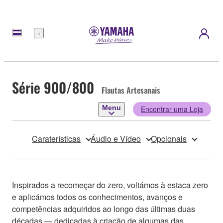
Menu
Série 900/800
Flautas Artesanais
Menu
Encontrar uma Loja
Caraterísticas
Áudio e Vídeo
Opcionais
Inspirados a recomeçar do zero, voltámos à estaca zero
e aplicámos todos os conhecimentos, avanços e
competências adquiridos ao longo das últimas duas
décadas — dedicadas à criação de algumas das